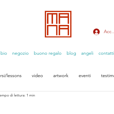
Acce
bio
negozio
buono regalo
blog
angeli
contatti
rsi/lessons
video
artwork
eventi
testi
empo di lettura: 1 min
 Instagram
le Essenziiali