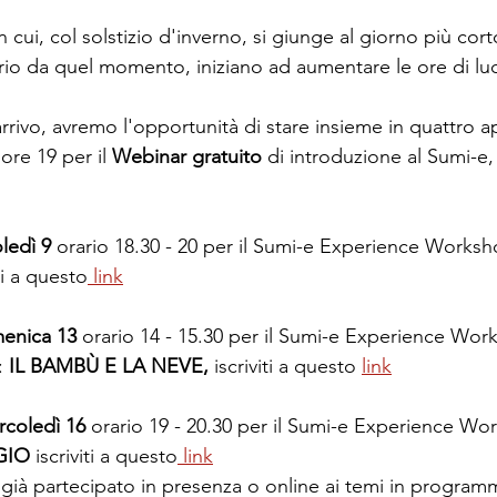
 cui, col solstizio d'inverno, si giunge al giorno più cort
rio da quel momento, iniziano ad aumentare le ore di lu
rrivo, avremo l'opportunità di stare insieme in quattro 
 ore 19 per il 
Webinar gratuito
 di introduzione al Sumi-e, 
ledì 9 
orario 18.30 - 20 per il Sumi-e Experience Worksh
iti a questo
 link
enica 13
 orario 14 - 15.30 per il Sumi-e Experience Wo
 
IL BAMBÙ E LA NEVE, 
iscriviti a questo 
link
rcoledì 16
 orario 19 - 20.30 per il Sumi-e Experience Wo
GIO 
iscriviti a questo
 link
i già partecipato in presenza o online ai temi in program