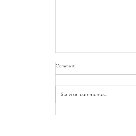
Commenti
Scrivi un commento...
Da oggi si apre un cammino