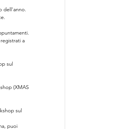
o dell'anno.
ce.
appuntamenti.
registrati a 
op sul 
rkshop (XMAS 
rkshop sul 
ma, puoi 