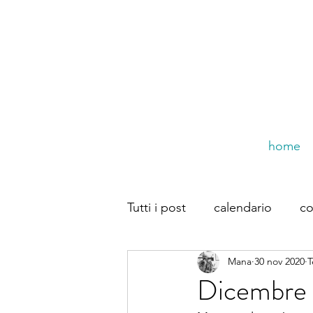
home
Tutti i post
calendario
co
Mana
30 nov 2020
T
trompe dal web
Dirette
Dicembre