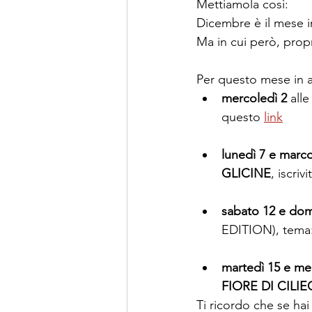
Mettiamola così:
Dicembre è il mese in
Ma in cui però, prop
Per questo mese in a
mercoledì 2 
alle
questo 
link
lunedì 7 e marco
GLICINE
, iscriv
sabato 12 e dom
EDITION), tema:
martedì 15 e me
FIORE DI CILIE
Ti ricordo che se ha