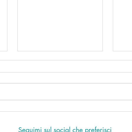
Ho de
Mancano sei giorni alla notte di
San Lorenzo
Seguimi sul social che preferisci