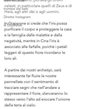
testimonianze
celesti, in particolare quelli di Zeus e di 
trompe dal web
Hera, agli altri dèi o agli uomini.
Dirette Instagram
In Giappone si crede che l’iris possa 
le Essenziiali
purificare il corpo e proteggere la casa 
e la famiglia dalle malattie e dalla 
negatività, mentre in Cina l’iris è 
associato alle farfalle, poiché i petali 
leggeri di questo fiore ricordano le 
loro ali.
A partire dai nostri archetipi, sarà 
interessante far fluire le nostre 
pennellate con il sentimento di 
tracciare segni che nell’andare a 
rappresentare il fiore, slanceranno lo 
stesso verso l’alto ad evocare l’unione 
della terra al cielo. 