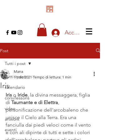
Accedi
Post
Tutti i post
Mana
Tutti i post
11 dic 2021
Tempo di lettura: 1 min
Iris
calendario
Iris 
o 
Iride
, la divina messaggera, figlia 
corsi/lessons
di 
Taumante e di Elettra
, 
video
personificazione dell'arcobaleno che 
unisce il Cielo alla Terra. Era una 
artwork
fanciulla dai piedi veloci come il vento 
eventi
e con ali dipinte di tutti e sette i colori 
dell'arcobaleno; portava gli ordini 