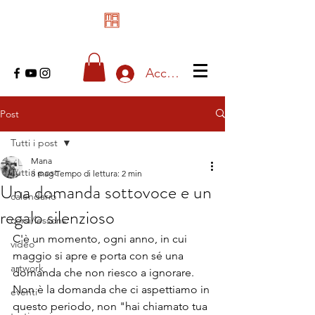
Accedi
Post
Tutti i post
Mana
Tutti i post
8 mag
Tempo di lettura: 2 min
Una domanda sottovoce e un
calendario
regalo silenzioso
corsi/lessons
C'è un momento, ogni anno, in cui 
video
maggio si apre e porta con sé una 
artwork
domanda che non riesco a ignorare. 
Non è la domanda che ci aspettiamo in 
eventi
questo periodo, non "hai chiamato tua 