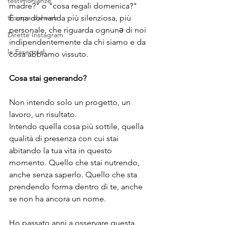
testimonianze
madre?" o "cosa regali domenica?" 
trompe dal web
È una domanda più silenziosa, più 
personale, che riguarda ognunə di noi 
Dirette Instagram
indipendentemente da chi siamo e da 
le Essenziiali
cosa abbiamo vissuto.
Cosa stai generando?
Non intendo solo un progetto, un 
lavoro, un risultato. 
Intendo quella cosa più sottile, quella 
qualità di presenza con cui stai 
abitando la tua vita in questo 
momento. Quello che stai nutrendo, 
anche senza saperlo. Quello che sta 
prendendo forma dentro di te, anche 
se non ha ancora un nome.
Ho passato anni a osservare questa 