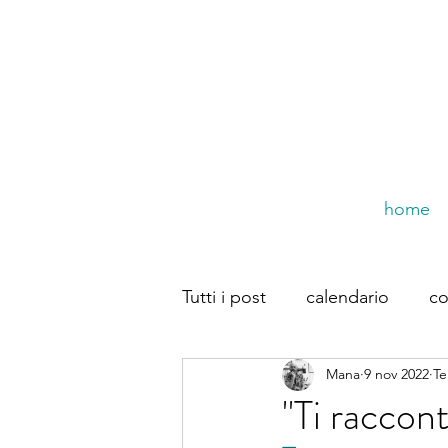
home
Tutti i post
calendario
co
Mana
9 nov 2022
Te
trompe dal web
Dirette
''Ti raccont