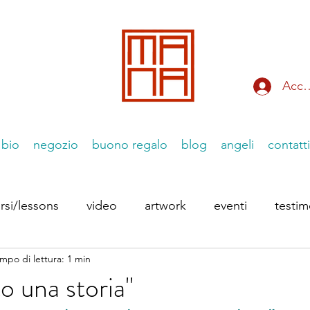
Acce
bio
negozio
buono regalo
blog
angeli
contatti
rsi/lessons
video
artwork
eventi
testi
mpo di lettura: 1 min
 Instagram
le Essenziiali
o una storia''