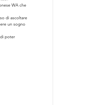
pponese WA che 
so di ascoltare 
ssere un sogno 
di poter 