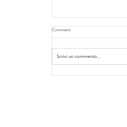
Commenti
Scrivi un commento...
Da oggi si apre un cammino