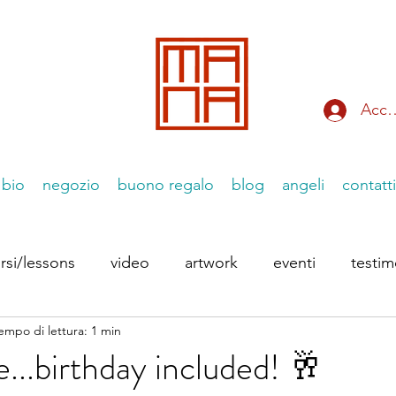
Acce
bio
negozio
buono regalo
blog
angeli
contatti
rsi/lessons
video
artwork
eventi
testi
empo di lettura: 1 min
 Instagram
le Essenziiali
e...birthday included! 🥂