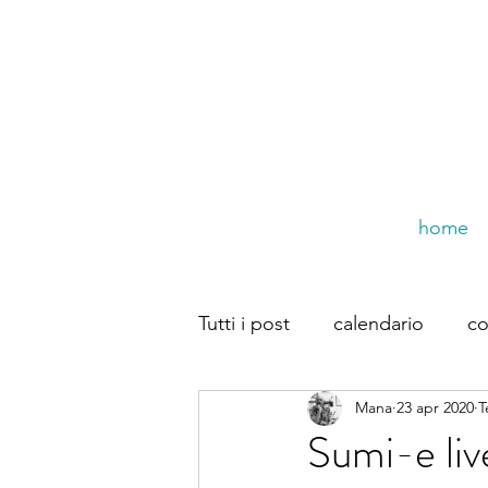
home
Tutti i post
calendario
co
Mana
23 apr 2020
T
trompe dal web
Dirette
Sumi-e liv