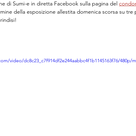
ne di Sumi-e in diretta Facebook sulla pagina del 
condo
termine della esposizione allestita domenica scorsa su tre p
indisi!
ic.com/video/dc8c23_c7f914df2e244aabbc4f1b1145163f76/480p/m