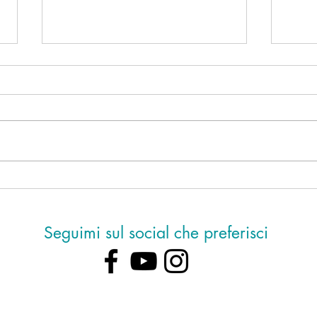
Ho de
Mancano sei giorni alla notte di
San Lorenzo
Seguimi sul social che preferisci