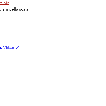
minio
, 
iani della scala.
p4/file.mp4