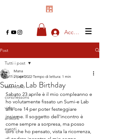
Accedi
Post
Tutti i post
Mana
Tutti i post
21 apr 2022
Tempo di lettura: 1 min
Sumi-e Lab Birthday
calendario
Sabato 23 aprile è il mio compleanno e 
corsi/lessons
ho volutamente fissato un Sumi-e Lab 
video
alle ore 14 per poter festeggiare 
insieme. Il soggetto dell'incontro è 
artwork
come sempre a sorpresa, ma posso 
eventi
dirti che ho pensato, vista la ricorrenza, 
di andare incontro al mio segno 