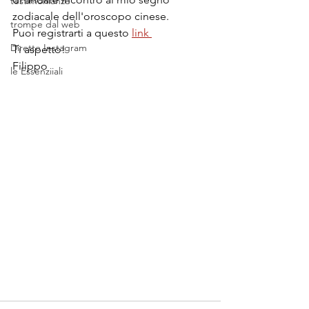
testimonianze
zodiacale dell'oroscopo cinese.
trompe dal web
Puoi registrarti a questo 
link 
Dirette Instagram
Ti aspetto! 
Filippo
le Essenziiali