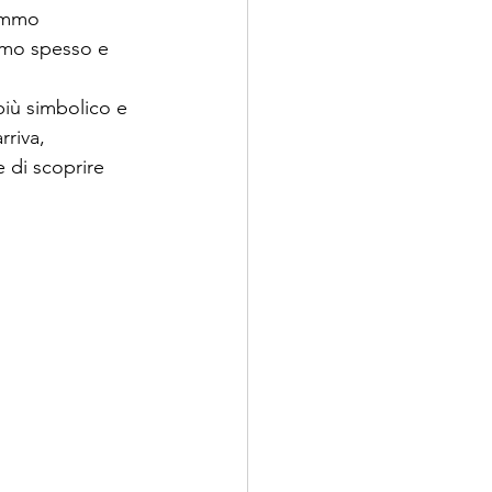
emmo 
amo spesso e 
più simbolico e 
riva, 
 di scoprire 