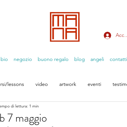
Acce
bio
negozio
buono regalo
blog
angeli
contatti
rsi/lessons
video
artwork
eventi
testi
empo di lettura: 1 min
 Instagram
le Essenziiali
b 7 maggio