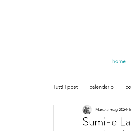
home
Tutti i post
calendario
co
Mana
5 mag 2024
T
trompe dal web
Dirette
Sumi-e La