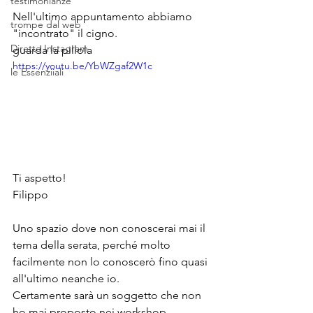
testimonianze
Nell'ultimo appuntamento abbiamo 
trompe dal web
"incontrato" il cigno.
Dirette Instagram
guarda la pillola
https://youtu.be/YbWZgaf2W1c
le Essenziiali
Ti aspetto!
Filippo
Uno spazio dove non conoscerai mai il 
tema della serata, perché molto 
facilmente non lo conoscerò fino quasi 
all'ultimo neanche io. 
Certamente sarà un soggetto che non 
ho mai proposto nei workshop.