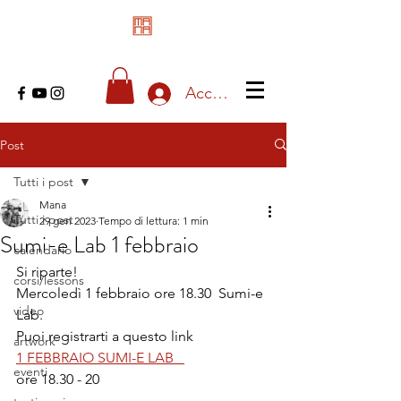
Accedi
Post
Tutti i post
Mana
Tutti i post
29 gen 2023
Tempo di lettura: 1 min
Sumi-e Lab 1 febbraio
calendario
Si riparte! 
corsi/lessons
Mercoledì 1 febbraio ore 18.30  Sumi-e 
video
Lab.
Puoi registrarti a questo link
artwork
1 FEBBRAIO SUMI-E LAB   
eventi
ore 18.30 - 20