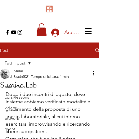
Accedi
Post
Tutti i post
Mana
Tutti i post
8 set 2021
Tempo di lettura: 1 min
Sumi-e Lab
calendario
Dopo i due incontri di agosto, dove 
corsi/lessons
insieme abbiamo verificato modalità e 
video
gradimento della proposta di uno 
spazio laboratoriale, al cui interno 
artwork
esercitarsi improvvisando e ricercando 
eventi
libere suggestioni.
Comunico che è online il primo 