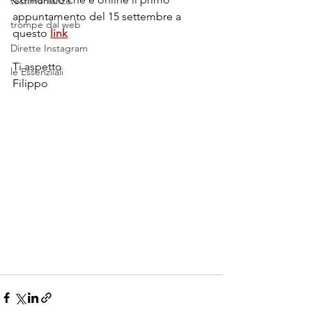
testimonianze
appuntamento del 15 settembre a 
trompe dal web
questo 
link
Dirette Instagram
Ti aspetto
le Essenziiali
Filippo