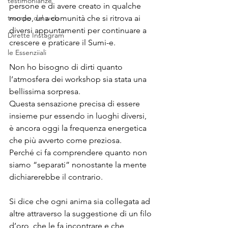
testimonianze
persone e di avere creato in qualche 
trompe dal web
modo, una comunità che si ritrova ai 
diversi appuntamenti per continuare a 
Dirette Instagram
crescere e praticare il Sumi-e.
le Essenziiali
Non ho bisogno di dirti quanto 
l’atmosfera dei workshop sia stata una 
bellissima sorpresa. 
Questa sensazione precisa di essere 
insieme pur essendo in luoghi diversi, 
è ancora oggi la frequenza energetica 
che più avverto come preziosa. 
Perché ci fa comprendere quanto non 
siamo “separati” nonostante la mente 
dichiarerebbe il contrario.
Si dice che ogni anima sia collegata ad 
altre attraverso la suggestione di un filo 
d’oro, che le fa incontrare e che 