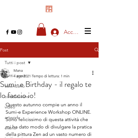
Accedi
Post
Tutti i post
Mana
Tutti i post
4 ago 2021
Tempo di lettura: 1 min
Sumi-e Birthday - il regalo te
calendario
lo faccio io!
corsi/lessons
Questo autunno compie un anno il 
video
Sumi-e Experience Workshop ONLINE. 
artwork
Sono felicissimo di questa attività che 
mi ha dato modo di divulgare la pratica 
eventi
della pittura Zen ad un vasto numero di 