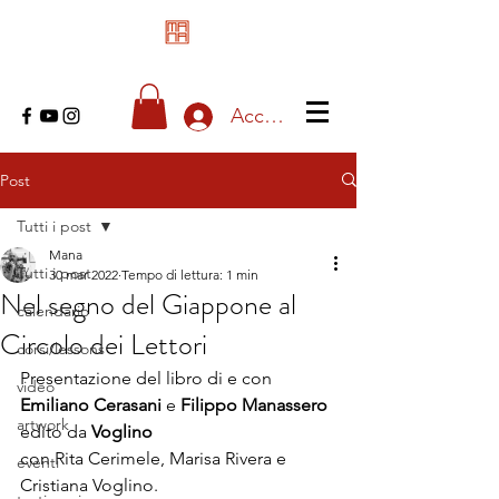
Accedi
Post
Tutti i post
Mana
Tutti i post
30 mar 2022
Tempo di lettura: 1 min
Nel segno del Giappone al
calendario
Circolo dei Lettori
corsi/lessons
Presentazione del libro di e con 
video
Emiliano Cerasani
 e 
Filippo Manassero
artwork
edito da 
Voglino
con Rita Cerimele, Marisa Rivera e 
eventi
Cristiana Voglino.