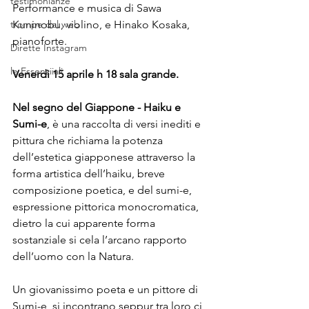
testimonianze
Performance e musica di Sawa 
trompe dal web
Kuninobu, violino, e Hinako Kosaka, 
pianoforte.
Dirette Instagram
le Essenziiali
Venerdì 15 aprile h 18 sala grande.
Nel segno del Giappone - Haiku e 
Sumi-e
, è una raccolta di versi inediti e 
pittura che richiama la potenza 
dell’estetica giapponese attraverso la 
forma artistica dell’haiku, breve 
composizione poetica, e del sumi-e, 
espressione pittorica monocromatica, 
dietro la cui apparente forma 
sostanziale si cela l’arcano rapporto 
dell’uomo con la Natura.
Un giovanissimo poeta e un pittore di 
Sumi-e, si incontrano seppur tra loro ci 