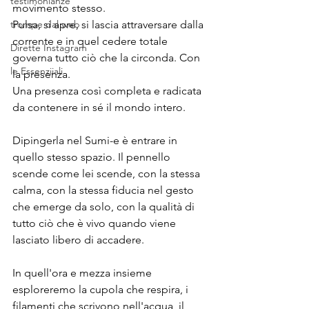
testimonianze
movimento stesso. 
trompe dal web
Pulsa, si apre, si lascia attraversare dalla 
corrente e in quel cedere totale 
Dirette Instagram
governa tutto ciò che la circonda. Con 
le Essenziiali
la presenza. 
Una presenza così completa e radicata 
da contenere in sé il mondo intero.
Dipingerla nel Sumi-e è entrare in 
quello stesso spazio. Il pennello 
scende come lei scende, con la stessa 
calma, con la stessa fiducia nel gesto 
che emerge da solo, con la qualità di 
tutto ciò che è vivo quando viene 
lasciato libero di accadere.
In quell'ora e mezza insieme 
esploreremo la cupola che respira, i 
filamenti che scrivono nell'acqua, il 