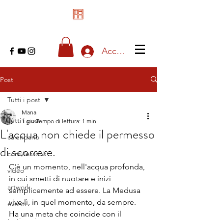
Accedi
Post
Tutti i post
Mana
Tutti i post
1 giu
Tempo di lettura: 1 min
L'acqua non chiede il permesso
calendario
di scorrere.
corsi/lessons
C'è un momento, nell'acqua profonda, 
video
in cui smetti di nuotare e inizi 
artwork
semplicemente ad essere. La Medusa 
vive lì, in quel momento, da sempre.
eventi
Ha una meta che coincide con il 