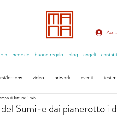
Acce
bio
negozio
buono regalo
blog
angeli
contatti
rsi/lessons
video
artwork
eventi
testi
empo di lettura: 1 min
 Instagram
le Essenziiali
p del Sumi-e dai pianerottoli d