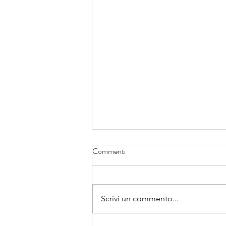
Commenti
Scrivi un commento...
Da oggi si apre un cammino