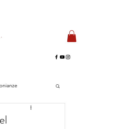
di
monianze
el