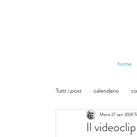
home
Tutti i post
calendario
co
Mana
27 apr 2020
T
trompe dal web
Dirette
Il videocli