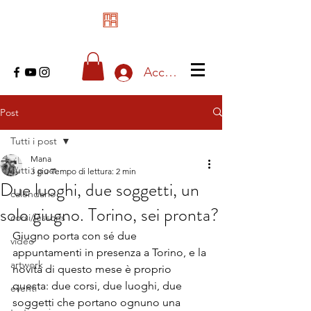
Accedi
Post
Tutti i post
Mana
Tutti i post
3 giu
Tempo di lettura: 2 min
Due luoghi, due soggetti, un
calendario
solo giugno. Torino, sei pronta?
corsi/lessons
Giugno porta con sé due 
video
appuntamenti in presenza a Torino, e la 
artwork
novità di questo mese è proprio 
questa: due corsi, due luoghi, due 
eventi
soggetti che portano ognuno una 