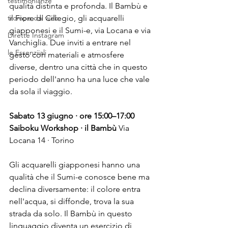
testimonianze
qualità distinta e profonda. Il Bambù e 
trompe dal web
il Fiore di Ciliegio, gli acquarelli 
giapponesi e il Sumi-e, via Locana e via 
Dirette Instagram
Vanchiglia. Due inviti a entrare nel 
le Essenziiali
gesto con materiali e atmosfere 
diverse, dentro una città che in questo 
periodo dell'anno ha una luce che vale 
da sola il viaggio.
Sabato 13 giugno · ore 15:00–17:00
Saiboku Workshop · il Bambù
 Via 
Locana 14 · Torino
Gli acquarelli giapponesi hanno una 
qualità che il Sumi-e conosce bene ma 
declina diversamente: il colore entra 
nell'acqua, si diffonde, trova la sua 
strada da solo. Il Bambù in questo 
linguaggio diventa un esercizio di 