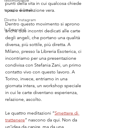
testimonianze
punti della vita in cui qualcosa chiede 
trompe dal web
spazio e attenzione vera.
Dirette Instagram
Dentro questo movimento si aprono 
le Essenziiali
anche due incontri dedicati alle carte 
degli angeli, che portano una qualità 
diversa, più sottile, più diretta. A 
Milano, presso la Libreria Esoterica, ci 
incontriamo per una presentazione 
condivisa con Stefania Zani, un primo 
contatto vivo con questo lavoro. A 
Torino, invece, entriamo in una 
giornata intera, un workshop speciale 
in cui le carte diventano esperienza, 
relazione, ascolto.
Le quattro meditazioni “
Smettere di 
trattenere
” nascono da qui. Non da 
un’idea da capire, ma da una 