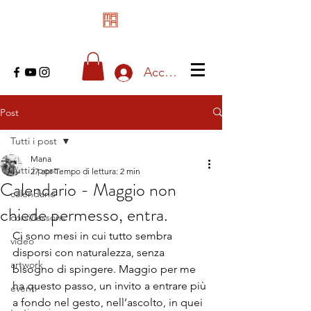
Accedi
Post
Tutti i post
Mana
Tutti i post
27 apr
Tempo di lettura: 2 min
Calendario - Maggio non
calendario
chiede permesso, entra.
corsi/lessons
Ci sono mesi in cui tutto sembra 
video
disporsi con naturalezza, senza 
artwork
bisogno di spingere. Maggio per me 
ha questo passo, un invito a entrare più 
eventi
a fondo nel gesto, nell’ascolto, in quei 