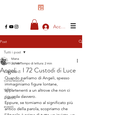
Accedi
Post
Tutti i post
Mana
Tutti i post
26 feb
Tempo di lettura: 2 min
Angeli - I 72 Custodi di Luce
calendario
Quando parliamo di Angeli, spesso 
corsi/lessons
immaginiamo figure lontane, 
video
appartenenti a un altrove che non ci 
riguarda davvero. 
artwork
Eppure, se torniamo al significato più 
eventi
antico della parola, scopriamo che 
l’Angelo è prima di tutto un inviato, un 