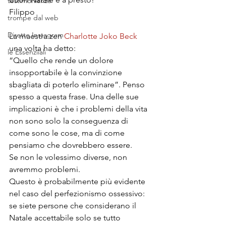
testimonianze
Filippo
trompe dal web
Dirette Instagram
La maestra zen 
Charlotte Joko Beck
una volta ha detto: 
le Essenziiali
“Quello che rende un dolore 
insopportabile è la convinzione 
sbagliata di poterlo eliminare”. Penso 
spesso a questa frase. Una delle sue 
implicazioni è che i problemi della vita 
non sono solo la conseguenza di 
come sono le cose, ma di come 
pensiamo che dovrebbero essere. 
Se non le volessimo diverse, non 
avremmo problemi.
Questo è probabilmente più evidente 
nel caso del perfezionismo ossessivo: 
se siete persone che considerano il 
Natale accettabile solo se tutto 