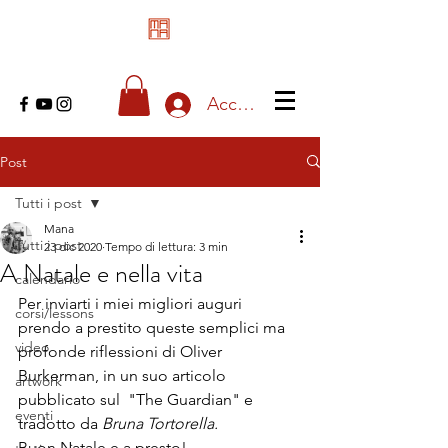
Accedi
Post
Tutti i post
Mana
Tutti i post
23 dic 2020
Tempo di lettura: 3 min
A Natale e nella vita
calendario
Per inviarti i miei migliori auguri 
corsi/lessons
prendo a prestito queste semplici ma 
video
profonde riflessioni di Oliver 
Burkerman, in un suo articolo 
artwork
pubblicato sul  "The Guardian" e 
eventi
tradotto da 
Bruna Tortorella. 
Buon Natale e a presto!