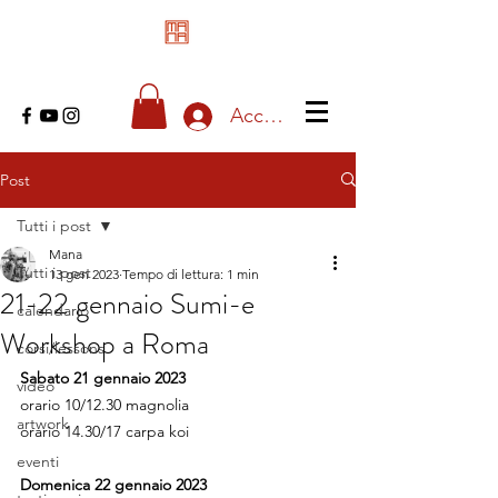
Accedi
Post
Tutti i post
Mana
Tutti i post
13 gen 2023
Tempo di lettura: 1 min
21-22 gennaio Sumi-e
calendario
Workshop a Roma
corsi/lessons
Sabato 21 gennaio 2023
video
orario 10/12.30 magnolia
artwork
orario 14.30/17 carpa koi
eventi
Domenica 22 gennaio 2023