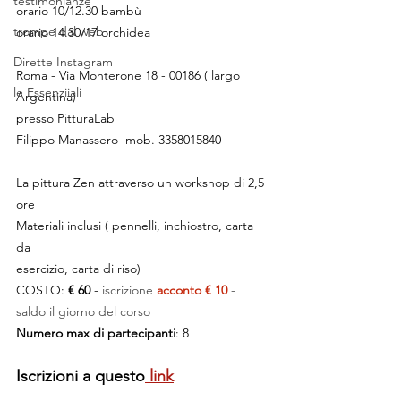
testimonianze
orario 10/12.30 bambù
trompe dal web
orario 14.30/17 orchidea
Dirette Instagram
Roma - Via Monterone 18 - 00186 ( largo 
le Essenziiali
Argentina)
presso PitturaLab
Filippo Manassero  mob. 3358015840
La pittura Zen attraverso un workshop di 2,5 
ore
Materiali inclusi ( pennelli, inchiostro, carta 
da
esercizio, carta di riso)
COSTO: 
€ 60 
-
 iscrizione 
acconto € 10 
- 
saldo il giorno del corso
Numero max di partecipanti
: 8
Iscrizioni a questo
 link