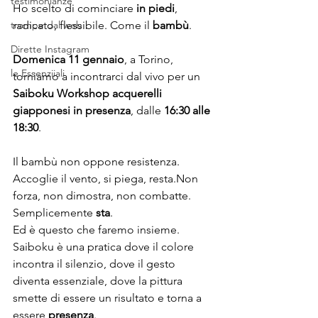
testimonianze
Ho scelto di cominciare 
in piedi
, 
trompe dal web
radicato, flessibile. Come il 
bambù
.
Dirette Instagram
Domenica 11 gennaio
, a Torino, 
le Essenziiali
torniamo a incontrarci dal vivo per un 
Saiboku Workshop acquerelli 
giapponesi in presenza
, dalle 
16:30 alle 
18:30
.
Il bambù non oppone resistenza.
Accoglie il vento, si piega, resta.Non 
forza, non dimostra, non combatte.
Semplicemente 
sta
.
Ed è questo che faremo insieme.
Saiboku è una pratica dove il colore 
incontra il silenzio, dove il gesto 
diventa essenziale, dove la pittura 
smette di essere un risultato e torna a 
essere 
presenza
.