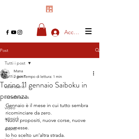
Accedi
Post
Tutti i post
Mana
Tutti i post
2 gen
Tempo di lettura: 1 min
Torino 11 gennaio Saiboku in
calendario
presenza
corsi/lessons
Gennaio è il mese in cui tutto sembra 
video
ricominciare da zero.
artwork
Nuovi propositi, nuove corse, nuove 
promesse.
eventi
Io ho scelto un’altra strada.