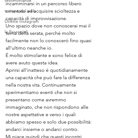
testimonianze
incamminarsi in un percorso libero 
trompe dal web
orientato ad acquisire scioltezza e 
capacità di improvvisazione.
Dirette Instagram
Uno spazio dove non conoscerai mai il 
le Essenziiali
tema della serata, perché molto 
facilmente non lo conoscerò fino quasi 
all'ultimo neanche io. 
É molto stimolante e sono felice di 
avere avuto questa idea.
Aprirsi all'inatteso è quotidianamente 
una capacità che può fare la differenza 
nella nostra vita. Continuamente 
sperimentiamo eventi che non si 
presentano come avremmo 
immaginato, che non rispondono alle 
nostre aspettative e verso i quali 
abbiamo spesso e solo due possibilità: 
andarci insieme o andarci contro. 
Mi piace quindi che questi incontri, 