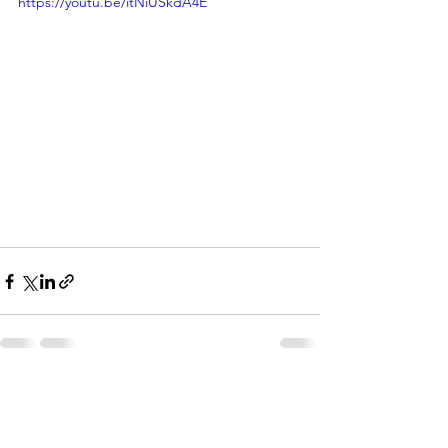
https://youtu.be/itNiUSkdA4E
Mostra tutti
Post recenti