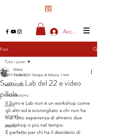
Accedi
Post
Tutti i post
Mana
Tutti i post
19 dic 2021
Tempo di lettura: 1 min
Sumi-e Lab del 22 e video
calendario
pillola
corsi/lessons
Il Sumi-e Lab non è un workshop come 
video
gli altri ed è sconsigliato a chi non ha 
artwork
mai fatto esperienza di almeno due 
workshop o più nel tempo.
eventi
È perfetto per chi ha il desiderio di 