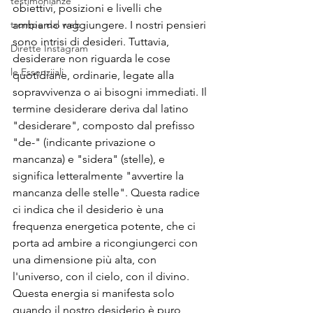
testimonianze
obiettivi, posizioni e livelli che 
trompe dal web
ambiamo raggiungere. I nostri pensieri 
sono intrisi di desideri. Tuttavia, 
Dirette Instagram
desiderare non riguarda le cose 
le Essenziiali
quotidiane, ordinarie, legate alla 
sopravvivenza o ai bisogni immediati. Il 
termine desiderare deriva dal latino 
"desiderare", composto dal prefisso 
"de-" (indicante privazione o 
mancanza) e "sidera" (stelle), e 
significa letteralmente "avvertire la 
mancanza delle stelle". Questa radice 
ci indica che il desiderio è una 
frequenza energetica potente, che ci 
porta ad ambire a ricongiungerci con 
una dimensione più alta, con 
l'universo, con il cielo, con il divino. 
Questa energia si manifesta solo 
quando il nostro desiderio è puro, 