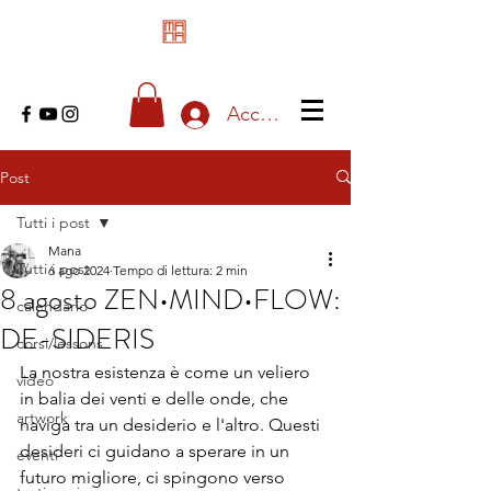
Accedi
Post
Tutti i post
Mana
Tutti i post
6 ago 2024
Tempo di lettura: 2 min
8 agosto ZEN•MIND•FLOW:
calendario
DE-SIDERIS
corsi/lessons
La nostra esistenza è come un veliero 
video
in balia dei venti e delle onde, che 
artwork
naviga tra un desiderio e l'altro. Questi 
desideri ci guidano a sperare in un 
eventi
futuro migliore, ci spingono verso 