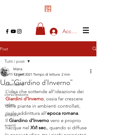
Accedi
Post
Tutti i post
Mana
Tutti i post
12 gen 2021
Tempo di lettura: 2 min
Un "Giardino d'Inverno"
calendario
L’idea che sottende all’ideazione dei 
corsi/lessons
Giardini d’Inverno
, ossia far crescere 
video
delle piante in ambienti controllati, 
risale addirittura all’
epoca romana
.
artwork
Il
 Giardino d’Inverno
 vero e proprio 
eventi
nacque nel 
XVI sec.
, quando si diffuse 
la consuetudine, tra i ricchi proprietari 