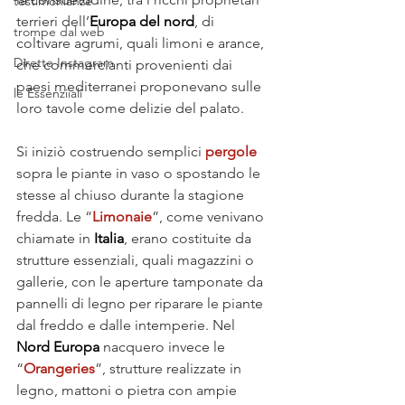
testimonianze
terrieri dell’
Europa del nord
, di 
trompe dal web
coltivare agrumi, quali limoni e arance, 
Dirette Instagram
che commercianti provenienti dai 
paesi mediterranei proponevano sulle 
le Essenziiali
loro tavole come delizie del palato.
Si iniziò costruendo semplici 
pergole
sopra le piante in vaso o spostando le 
stesse al chiuso durante la stagione 
fredda. Le “
Limonaie
”, come venivano 
chiamate in 
Italia
, erano costituite da 
strutture essenziali, quali magazzini o 
gallerie, con le aperture tamponate da 
pannelli di legno per riparare le piante 
dal freddo e dalle intemperie. Nel 
Nord Europa
 nacquero invece le 
“
Orangeries
”, strutture realizzate in 
legno, mattoni o pietra con ampie 