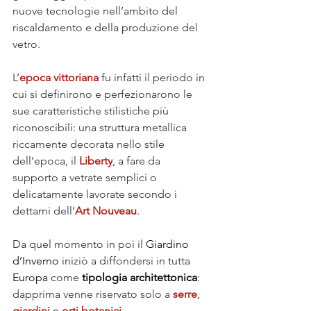
nuove tecnologie nell’ambito del 
riscaldamento e della produzione del 
vetro.
L’
epoca vittoriana
fu infatti il periodo in 
cui si definirono e perfezionarono le 
sue caratteristiche stilistiche più 
riconoscibili: una struttura metallica 
riccamente decorata nello stile 
dell’epoca, il 
Liberty
, a fare da 
supporto a vetrate semplici o 
delicatamente lavorate secondo i 
dettami dell’
Art Nouveau
.
Da quel momento in poi il 
Giardino 
d’Inverno
 iniziò a diffondersi in tutta 
Europa
 come 
tipologia architettonica
: 
dapprima venne riservato solo a
serre
, 
giardini
 e 
orti botanici
, 