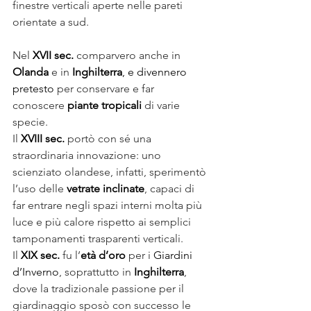
finestre verticali aperte nelle pareti 
orientate a sud.
Nel 
XVII sec.
 comparvero anche in 
Olanda
 e in 
Inghilterra
, e divennero 
pretesto 
per conservare e far 
conoscere 
piante tropicali
 di varie 
specie.
Il 
XVIII sec.
 portò con sé una 
straordinaria innovazione: uno 
scienziato olandese, infatti, sperimentò 
l’uso delle 
vetrate inclinate
, capaci di 
far entrare negli spazi interni molta più 
luce e più calore rispetto ai semplici 
tamponamenti trasparenti verticali.
Il 
XIX sec.
 fu l’
età d’oro
 per i 
Giardini 
d’Inverno
, soprattutto in 
Inghilterra
, 
dove la tradizionale passione per il 
giardinaggio sposò con successo le 