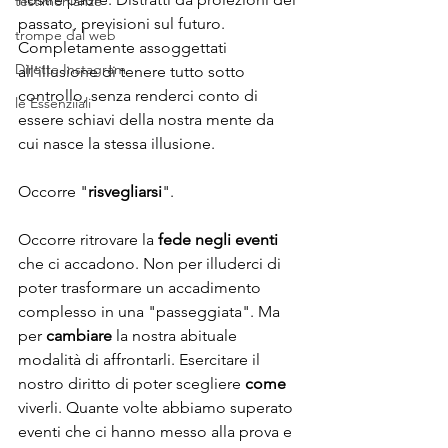
testimonianze
passato, previsioni sul futuro. 
trompe dal web
Completamente assoggettati 
Dirette Instagram
all'illusione di tenere tutto sotto 
controllo, senza renderci conto di 
le Essenziiali
essere schiavi della nostra mente da 
cui nasce la stessa illusione.
Occorre "
risvegliarsi
". 
Occorre ritrovare la 
fede negli eventi 
che ci accadono. Non per illuderci di 
poter trasformare un accadimento 
complesso in una "passeggiata". Ma 
per 
cambiare
 la nostra abituale 
modalità di affrontarli. Esercitare il 
nostro diritto di poter scegliere 
come 
viverli. Quante volte abbiamo superato 
eventi che ci hanno messo alla prova e 