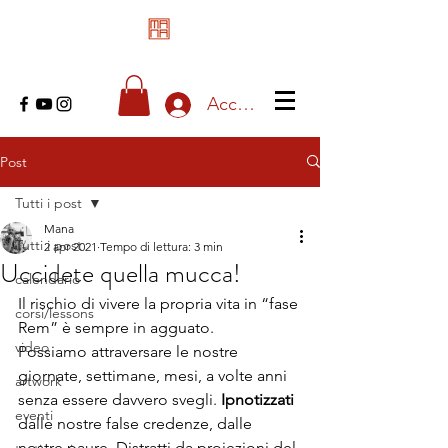
Accedi
Post
Tutti i post
Mana
Tutti i post
2 apr 2021
Tempo di lettura: 3 min
Uccidete quella mucca!
calendario
Il rischio di vivere la propria vita in “fase 
corsi/lessons
Rem” è sempre in agguato.
video
Possiamo attraversare le nostre 
giornate, settimane, mesi, a volte anni 
artwork
senza essere davvero svegli. 
Ipnotizzati 
eventi
dalle nostre false credenze, dalle 
nostre paure. Distratti da proiezioni del 