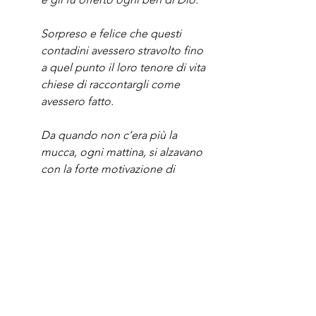
Sorpreso e felice che questi 
contadini avessero stravolto fino 
a quel punto il loro tenore di vita 
chiese di raccontargli come 
avessero fatto.
Da quando non c’era più la 
mucca, ogni mattina, si alzavano 
con la forte motivazione di 
doversi trovare un modo per 
guadagnarsi da vivere, e questo 
gli permise di conoscere gente 
nuova e affrontare situazioni che 
furono il motivo della loro 
fortuna.
Il capofamiglia non si era infatti 
mai reso conto che la mucca non 