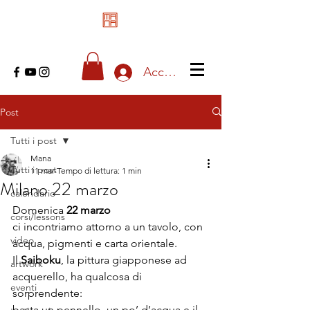
Accedi
Post
Tutti i post
Mana
Tutti i post
11 mar
Tempo di lettura: 1 min
Milano 22 marzo
calendario
Domenica 
22 marzo
corsi/lessons
ci incontriamo attorno a un tavolo, con 
video
acqua, pigmenti e carta orientale.
Il 
Saiboku
, la pittura giapponese ad 
artwork
acquerello, ha qualcosa di 
eventi
sorprendente: 
basta un pennello, un po’ d’acqua e il 