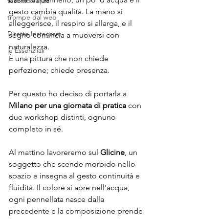
testimonianze
gesto cambia qualità. La mano si 
trompe dal web
alleggerisce, il respiro si allarga, e il 
Dirette Instagram
segno comincia a muoversi con 
naturalezza.
le Essenziiali
È una pittura che non chiede 
perfezione; chiede presenza.
Per questo ho deciso di portarla a 
Milano per una giornata di pratica
 con 
due workshop distinti, ognuno 
completo in sé.
Al mattino lavoreremo sul 
Glicine
, un 
soggetto che scende morbido nello 
spazio e insegna al gesto continuità e 
fluidità. Il colore si apre nell’acqua, 
ogni pennellata nasce dalla 
precedente e la composizione prende 