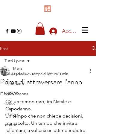
Accedi
Post
Tutti i post
Mana
Tutti i post
29 dic 2025
Tempo di lettura: 1 min
Prima di attraversare l’anno
calendario
nuovo
corsi/lessons
C’è un tempo raro, tra Natale e 
video
Capodanno.
artwork
Un tempo che non chiede decisioni, 
ma ascolto. Un tempo che invita a 
eventi
rallentare, a voltarsi un attimo indietro, 