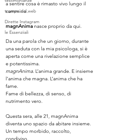
testimonianze
a sentire cosa è rimasto vivo lungo il 
trompe dal web
cammino.
Dirette Instagram
magnAnima
 nasce proprio da qui.
le Essenziiali
Da una parola che un giorno, durante 
una seduta con la mia psicologa, si è 
aperta come una rivelazione semplice 
e potentissima. 
magnAnima. 
L’anima grande. E insieme 
l’anima che magna. L’anima che ha 
fame.
Fame di bellezza, di senso, di 
nutrimento vero.
Questa sera, alle 21, magnAnima 
diventa uno spazio da abitare insieme.
Un tempo morbido, raccolto, 
condiviso. 