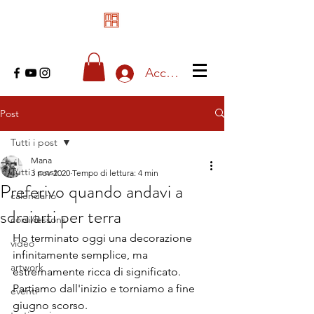
Accedi
Post
Tutti i post
Mana
Tutti i post
3 nov 2020
Tempo di lettura: 4 min
Preferivo quando andavi a
calendario
sdraiarti per terra
corsi/lessons
Ho terminato oggi una decorazione 
video
infinitamente semplice, ma 
artwork
estremamente ricca di significato. 
Partiamo dall'inizio e torniamo a fine 
eventi
giugno scorso.