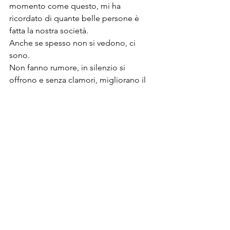
momento come questo, mi ha 
ricordato di quante belle persone è 
fatta la nostra società. 
Anche se spesso non si vedono, ci 
sono. 
Non fanno rumore, in silenzio si 
offrono e senza clamori, migliorano il 
nostro mondo.
Spero che questo mercatino possa 
aprire le porte e vi invito a presentarvi 
in prima persona. 
Ringrazio l'Architetto Luciana Fracchia 
per la sua disponibilità, Massimo 
Polello per la sua amicizia e le donne 
dell'UGI per avermi risvegliato 
memorie preziose.