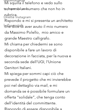
testimonianze
Mi squilla il telefono e vedo sullo 
trompe dal web
schermo un numero che non ho in 
rubrica. 
Dirette Instagram
Rispondo e mi si presenta un architetto 
le Essenziiali
che dice di aver avuto il mio numero 
da Massimo Polello,  mio amico e 
grande Maestro calligrafo. 
Mi chiama per chiedermi se sono 
disponibile a fare un lavoro di 
decorazione in facciata, per la nuova e 
seconda sede dell'UGI, l'Unione 
Genitori Italiani.
Mi spiega per sommi capi ciò che 
prevede il progetto che mi invierebbe 
poi nel dettaglio via mail, e mi 
domanda se è possibile formulare un 
offerta "solidale”, che tenga conto 
dell'identità del committente.
Rispondo di essere disponibile a 