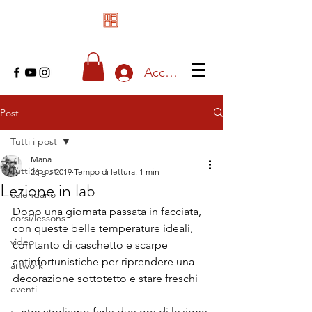
Accedi
Post
Tutti i post
Mana
Tutti i post
26 giu 2019
Tempo di lettura: 1 min
Lezione in lab
calendario
Dopo una giornata passata in facciata, 
corsi/lessons
con queste belle temperature ideali, 
video
con tanto di caschetto e scarpe 
antinfortunistiche per riprendere una 
artwork
decorazione sottotetto e stare freschi
eventi
...non vogliamo farle due ore di lezione 