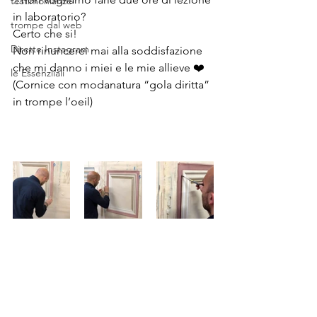
testimonianze
in laboratorio? 
trompe dal web
Certo che si! 
Dirette Instagram
Non rinuncerei mai alla soddisfazione 
che mi danno i miei e le mie allieve ❤️
le Essenziiali
(Cornice con modanatura “gola diritta” 
in trompe l’oeil)