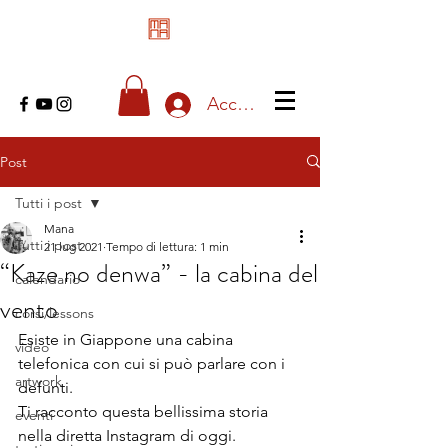
Accedi
Post
Tutti i post
Mana
Tutti i post
21 lug 2021
Tempo di lettura: 1 min
“Kaze no denwa” - la cabina del
calendario
vento
corsi/lessons
Esiste in Giappone una cabina 
video
telefonica con cui si può parlare con i 
artwork
defunti.
Ti racconto questa bellissima storia 
eventi
nella diretta Instagram di oggi.