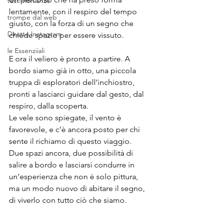
testimonianze
lentamente, con il respiro del tempo 
trompe dal web
giusto, con la forza di un segno che 
Dirette Instagram
chiede spazio per essere vissuto.
le Essenziiali
E ora il veliero è pronto a partire. A 
bordo siamo già in otto, una piccola 
truppa di esploratori dell’inchiostro, 
pronti a lasciarci guidare dal gesto, dal 
respiro, dalla scoperta. 
Le vele sono spiegate, il vento è 
favorevole, e c’è ancora posto per chi 
sente il richiamo di questo viaggio. 
Due spazi ancora, due possibilità di 
salire a bordo e lasciarsi condurre in 
un’esperienza che non è solo pittura, 
ma un modo nuovo di abitare il segno, 
di viverlo con tutto ciò che siamo.