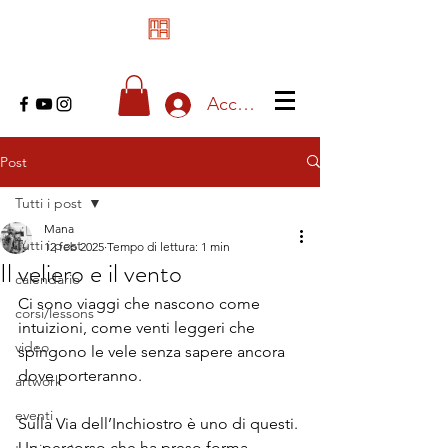
Accedi
Post
Tutti i post
Mana
Tutti i post
12 feb 2025
Tempo di lettura: 1 min
Il veliero e il vento
calendario
Ci sono viaggi che nascono come 
corsi/lessons
intuizioni, come venti leggeri che 
video
spingono le vele senza sapere ancora 
dove porteranno. 
artwork
eventi
Sulla Via dell’Inchiostro è uno di questi. 
Un percorso che ha preso forma 