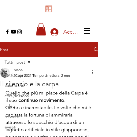
Accedi
Post
Tutti i post
Mana
Tutti i post
20 apr 2021
Tempo di lettura: 2 min
Il silenzio e la carpa
calendario
Quello che più mi piace della Carpa è 
corsi/lessons
il suo 
continuo movimento
.
video
Calmo e inarrestabile. Le volte che mi è 
capitata la fortuna di ammirarla 
artwork
attraverso lo specchio d'acqua di un 
eventi
laghetto artificiale in stile giapponese, 
ho sempre avvertito una sensazione di 