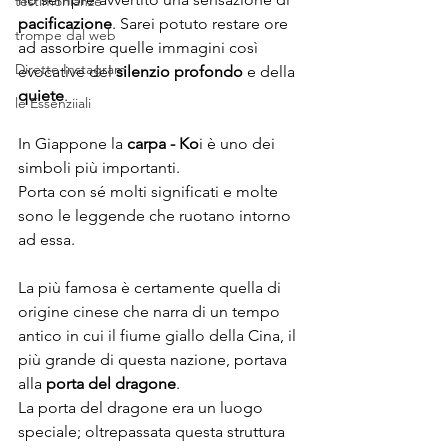
testimonianze
pacificazione
. Sarei potuto restare ore 
trompe dal web
ad assorbire quelle immagini così 
Dirette Instagram
evocative del 
silenzio profondo
 e della 
quiete
.
le Essenziiali
In Giappone la 
carpa - Ko
i è uno dei 
simboli più importanti.
Porta con sé molti significati e molte 
sono le leggende che ruotano intorno 
ad essa. 
La più famosa è certamente quella di 
origine cinese che narra di un tempo 
antico in cui il fiume giallo della Cina, il 
più grande di questa nazione, portava 
alla 
porta del dragone
. 
La porta del dragone era un luogo 
speciale; oltrepassata questa struttura 