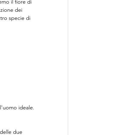
o il fiore di 
azione dei 
ro specie di 
 l'uomo ideale.
 delle due 