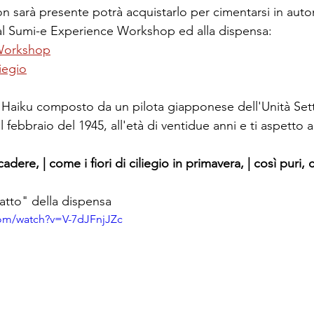
non sarà presente potrà acquistarlo per cimentarsi in aut
k al Sumi-e Experience Workshop ed alla dispensa:
Workshop
liegio
 Haiku composto da un pilota giapponese dell'Unità Sett
febbraio del 1945, all'età di ventidue anni e ti aspetto 
dere, | come i fiori di ciliegio in primavera, | così puri,
atto" della dispensa
com/watch?v=V-7dJFnjJZc