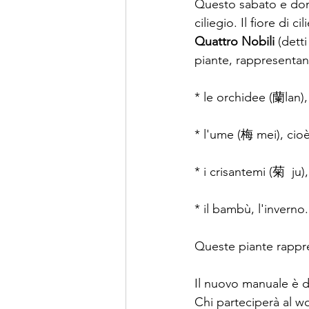
Questo sabato e dome
ciliegio. Il fiore di 
Quattro Nobili 
(dett
piante, rappresentan
* le orchidee (蘭lan),
* l'ume (梅 mei), cioè 
* i crisantemi (菊  ju)
* il bambù, l'inverno.
Queste piante rappre
Il nuovo manuale è d
Chi parteciperà al wo