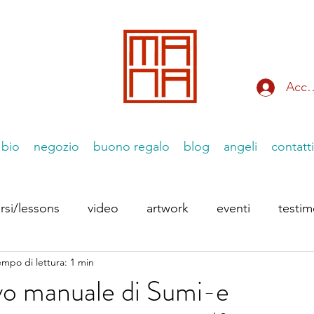
Acce
bio
negozio
buono regalo
blog
angeli
contatti
rsi/lessons
video
artwork
eventi
testi
empo di lettura: 1 min
 Instagram
le Essenziiali
vo manuale di Sumi-e