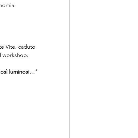
onomia.
e Vite, caduto 
al workshop.
 così luminosi…"