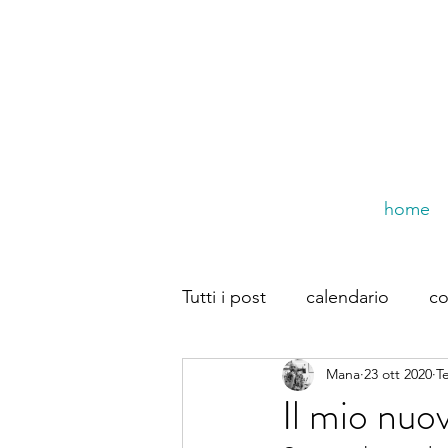
home
Tutti i post
calendario
co
Mana
23 ott 2020
T
trompe dal web
Dirette
Il mio nuo