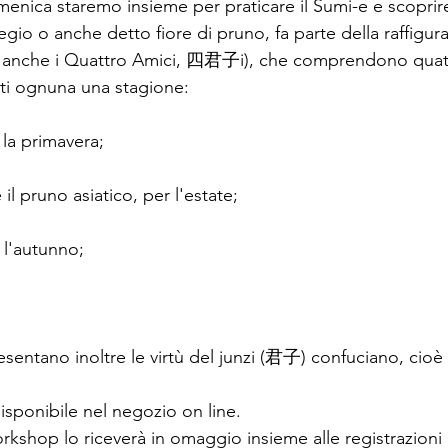
nica staremo insieme per praticare il Sumi-e e scoprirem
ciliegio o anche detto fiore di pruno, fa parte della raffigur
i anche i Quattro Amici, 四君子i), che comprendono quatt
ti ognuna una stagione:
 la primavera;
il pruno asiatico, per l'estate;
, l'autunno;
sentano inoltre le virtù del junzi (君子) confuciano, cioè
isponibile nel negozio on line.
rkshop lo riceverà in omaggio insieme alle registrazioni