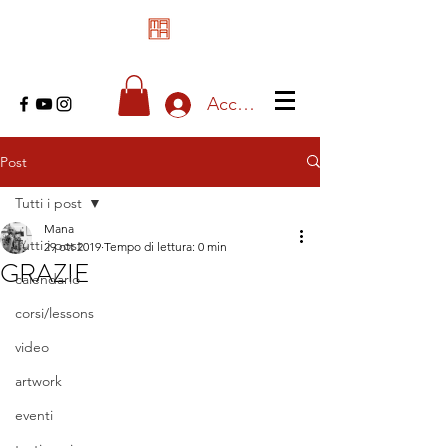
Accedi
Post
Tutti i post
Mana
Tutti i post
29 ott 2019
Tempo di lettura: 0 min
GRAZIE
calendario
corsi/lessons
video
artwork
eventi