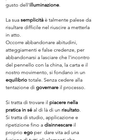
gusto dell'
illuminazione
.
La sua 
semplicità
 è talmente palese da 
risultare difficile nel riuscire a metterla 
in atto.
Occorre abbandonare abitudini, 
atteggiamenti e false credenze, per 
abbandonarsi a lasciare che l'incontro 
del pennello con la china, la carta e il 
nostro movimento, si fondano in un 
equilibrio
 totale. Senza cedere alla 
tentazione di 
governare
 il processo.
Si tratta di trovare il 
piacere nella 
pratica in sé
 al di là di un 
risultato
.
Si tratta di studio, applicazione e 
ripetizione fino a 
disinnescare
 il 
proprio 
ego
 per  dare vita ad una 
fusione di tutti gli elementi che 