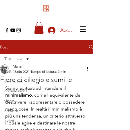
Accedi
Post
Tutti i post
Mana
Tutti i post
15 dic 2021
Tempo di lettura: 2 min
Fiore di ciliegio e sumi-e
calendario
Siamo abituati ad intendere il 
corsi/lessons
minimalismo
, come l'equivalente del 
video
descrivere, rappresentare o possedere 
meno cose. In realtà il minimalismo è 
artwork
più una tendenza, un criterio attraverso 
eventi
il quale agire e destinare le nostre 
risorse esclusivamente a ciò che è 