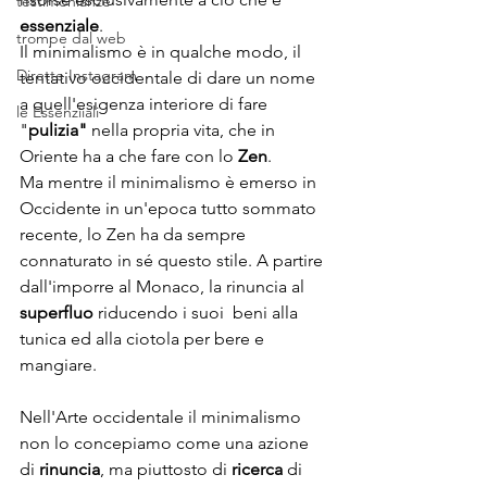
testimonianze
essenziale
.
trompe dal web
Il minimalismo è in qualche modo, il 
Dirette Instagram
tentativo occidentale di dare un nome 
a quell'esigenza interiore di fare 
le Essenziiali
"
pulizia"
 nella propria vita, che in 
Oriente ha a che fare con lo 
Zen
.
Ma mentre il minimalismo è emerso in 
Occidente in un'epoca tutto sommato 
recente, lo Zen ha da sempre 
connaturato in sé questo stile. A partire 
dall'imporre al Monaco, la rinuncia al 
superfluo
 riducendo i suoi  beni alla 
tunica ed alla ciotola per bere e 
mangiare.
Nell'Arte occidentale il minimalismo 
non lo concepiamo come una azione 
di 
rinuncia
, ma piuttosto di 
ricerca
 di 