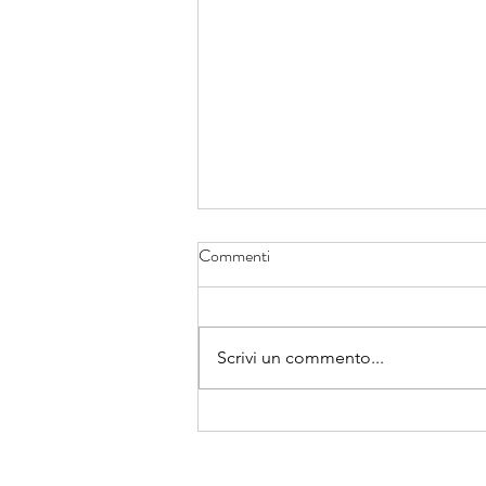
Commenti
Scrivi un commento...
Essenziali carta 14: Neroli - La
Cura