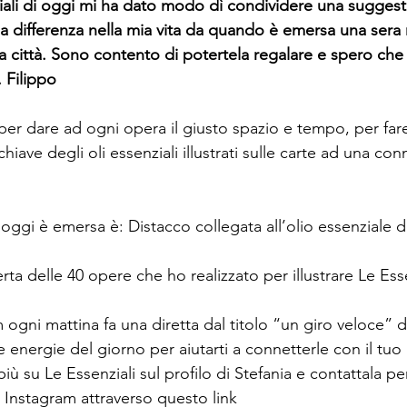
ziali di oggi mi ha dato modo dì condividere una sugges
 la differenza nella mia vita da quando è emersa una sera
 città. Sono contento di potertela regalare e spero che 
 Filippo
per dare ad ogni opera il giusto spazio e tempo, per far
hiave degli oli essenziali illustrati sulle carte ad una con
oggi è emersa è: Distacco collegata all’olio essenziale d
rta delle 40 opere che ho realizzato per illustrare Le Essen
 ogni mattina fa una diretta dal titolo “un giro veloce” 
e energie del giorno per aiutarti a connetterle con il tuo
iù su Le Essenziali sul profilo di Stefania e contattala per
u Instagram attraverso questo link 