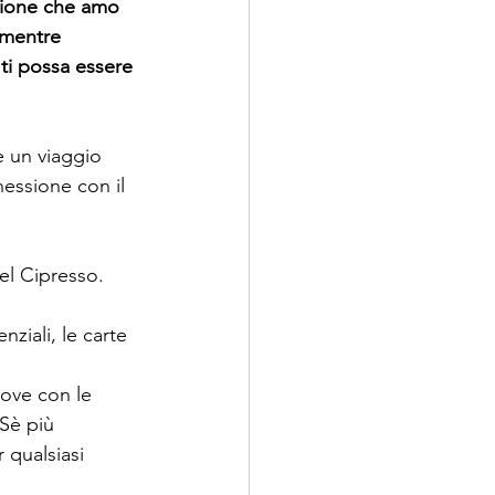
tione che amo 
 mentre 
ti possa essere 
e un viaggio 
nessione con il 
el Cipresso.
ziali, le carte 
dove con le 
 Sè più 
 qualsiasi 