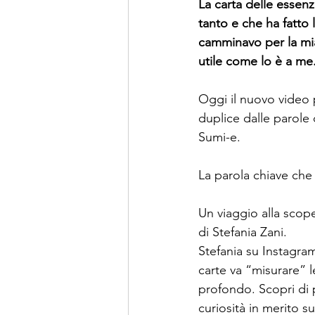
La carta delle essen
tanto e che ha fatto
camminavo per la mia
utile come lo è a me.
Oggi il nuovo video 
duplice dalle parole c
Sumi-e.
La parola chiave che 
Un viaggio alla scope
di 
S
tefania Zani.
Stefania su Instagram
carte va “misurare” l
profondo. Scopri di p
curiosità in merito s