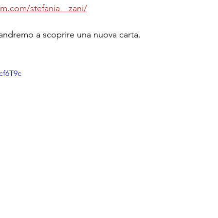
am.com/stefania__zani/
andremo a scoprire una nuova carta.
cf6T9c