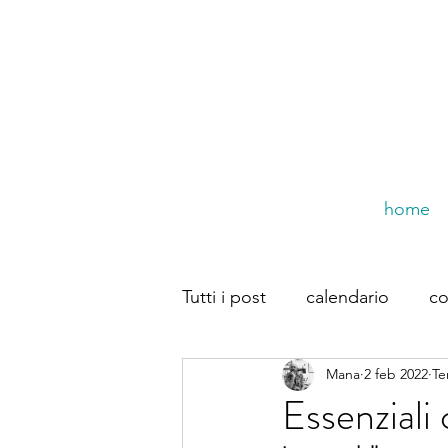
home
Tutti i post
calendario
co
Mana
2 feb 2022
Te
trompe dal web
Dirette
Essenziali