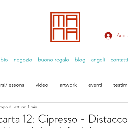
Acce
bio
negozio
buono regalo
blog
angeli
contatti
rsi/lessons
video
artwork
eventi
testi
mpo di lettura: 1 min
 Instagram
le Essenziiali
 carta 12: Cipresso - Distacco