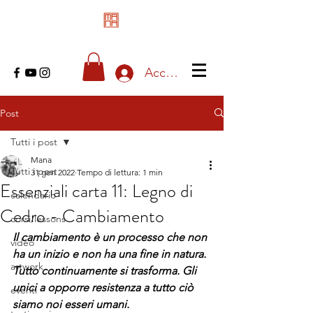
Accedi
Post
Tutti i post
Mana
Tutti i post
31 gen 2022
Tempo di lettura: 1 min
Essenziali carta 11: Legno di
calendario
Cedro - Cambiamento
corsi/lessons
Il cambiamento è un processo che non 
video
ha un inizio e non ha una fine in natura. 
artwork
Tutto continuamente si trasforma. Gli 
unici a opporre resistenza a tutto ciò 
eventi
siamo noi esseri umani.