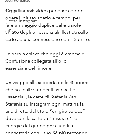
testimonianze
trompe dal web
Oggi il nuovo video per dare ad ogni 
opera il giusto spazio e tempo, per 
Dirette Instagram
fare un viaggio duplice dalle parole 
le Essenziiali
chiave degli oli essenziali illustrati sulle 
carte ad una connessione con il Sumi-e.
La parola chiave che oggi è emersa è: 
Confusione collegata all’olio 
essenziale del limone.
Un viaggio alla scoperta delle 40 opere 
che ho realizzato per illustrare Le 
Essenziali, le carte di 
S
tefania Zani.
Stefania su Instagram ogni mattina fa 
una diretta dal titolo “un giro veloce” 
dove con le carte va “misurare” le 
energie del giorno per aiutarti a 
connetterle con il tuo Sè più profondo. 