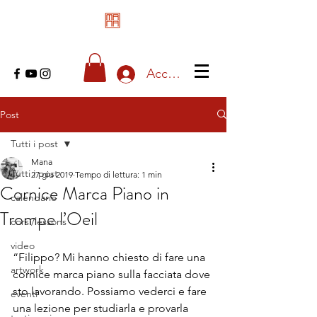
Accedi
Post
Tutti i post
Mana
Tutti i post
27 giu 2019
Tempo di lettura: 1 min
Cornice Marca Piano in
calendario
Trompe l’Oeil
corsi/lessons
video
“Filippo? Mi hanno chiesto di fare una 
artwork
cornice marca piano sulla facciata dove 
sto lavorando. Possiamo vederci e fare 
eventi
una lezione per studiarla e provarla 