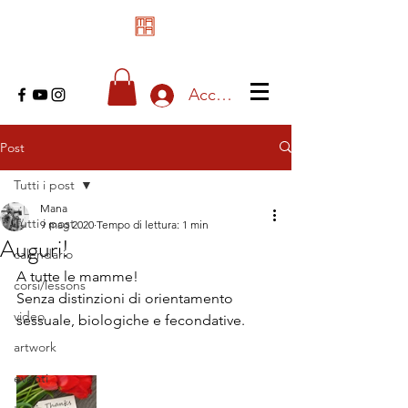
Accedi
Post
Tutti i post
Mana
Tutti i post
9 mag 2020
Tempo di lettura: 1 min
Auguri!
calendario
A tutte le mamme!
corsi/lessons
Senza distinzioni di orientamento 
video
sessuale, biologiche e fecondative.
artwork
eventi