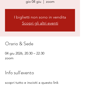
gio 04 giu
  |  
zoom
I biglietti non sono in vendita
Scopri gli altri eventi
Orario & Sede
04 giu 2026, 20:30 – 22:30
zoom
Info sull'evento
scopri tutto e irsciviti a questo link 
https://www.filippomanassero.it/product-
page/le-carte-degli-angeli-la-luce-%C3%A8-
gi%C3%A0-qui