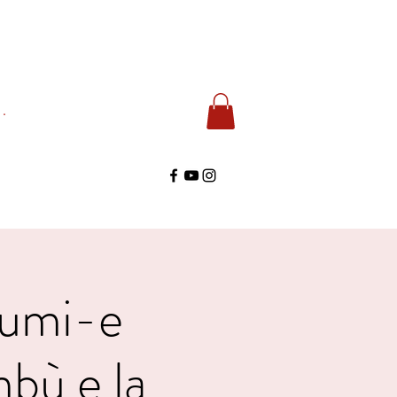
di
umi-e
bù e la