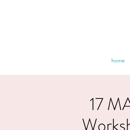
home
17 M
Worksh