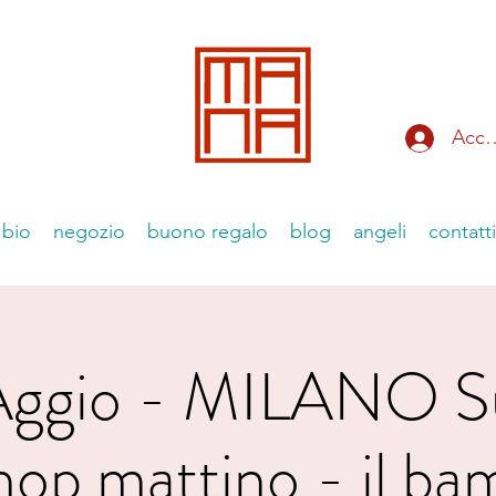
Acce
bio
negozio
buono regalo
blog
angeli
contatti
Aggio - MILANO S
op mattino - il bam