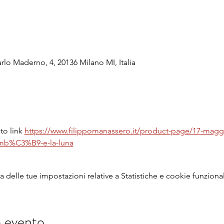
rlo Maderno, 4, 20136 Milano MI, Italia
to link 
https://www.filippomanassero.it/product-page/17-magg
amb%C3%B9-e-la-luna
delle tue impostazioni relative a Statistiche e cookie funzional
o evento