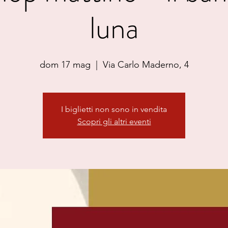
luna
dom 17 mag
  |  
Via Carlo Maderno, 4
I biglietti non sono in vendita
Scopri gli altri eventi