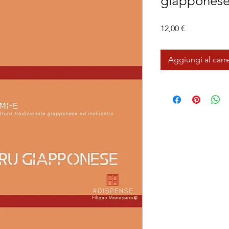
giappones
Prezzo
12,00 €
Aggiungi al carre