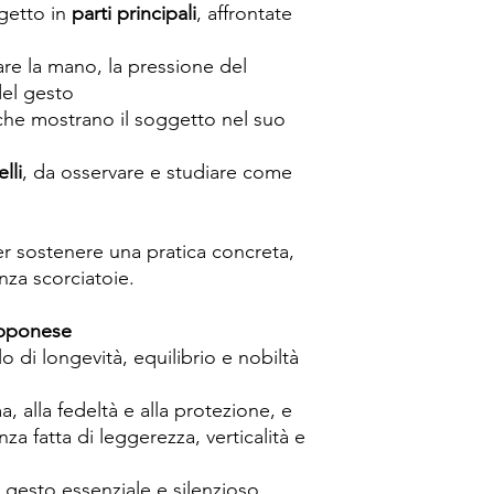
getto in
parti principali
, affrontate
re la mano, la pressione del
del gesto
 che mostrano il soggetto nel suo
lli
, da osservare e studiare come
r sostenere una pratica concreta,
za scorciatoie.
apponese
 di longevità, equilibrio e nobiltà
a, alla fedeltà e alla protezione, e
za fatta di leggerezza, verticalità e
n gesto essenziale e silenzioso,