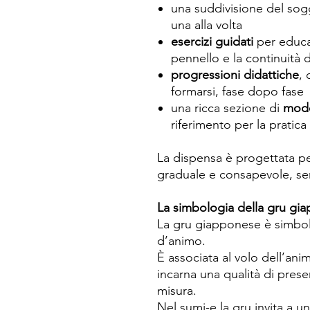
una suddivisione del sog
una alla volta
esercizi guidati
per educa
pennello e la continuità 
progressioni didattiche
,
formarsi, fase dopo fase
una ricca sezione di
mode
riferimento per la pratica
La dispensa è progettata pe
graduale e consapevole, sen
La simbologia della gru gi
La gru giapponese è simbolo
d’animo.
È associata al volo dell’anim
incarna una qualità di presen
misura.
Nel sumi-e la gru invita a u