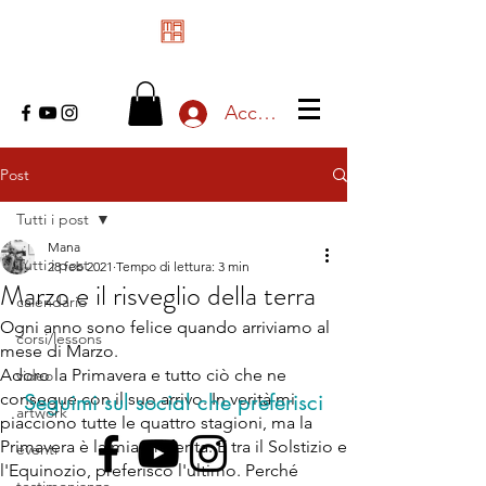
Accedi
Post
Tutti i post
Mana
Tutti i post
28 feb 2021
Tempo di lettura: 3 min
Marzo e il risveglio della terra
calendario
Ogni anno sono felice quando arriviamo al
corsi/lessons
mese di Marzo.
Adoro la Primavera e tutto ciò che ne
video
consegue con il suo arrivo. In verità mi
Seguimi sul social che preferisci
artwork
piacciono tutte le quattro stagioni, ma la
Primavera è la mia preferita. E tra il Solstizio e
eventi
l'Equinozio, preferisco l'ultimo. Perché