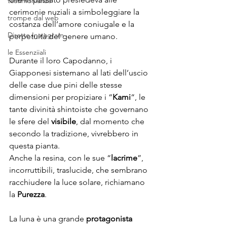
testimonianze
cerimonie nuziali a simboleggiare la 
trompe dal web
costanza dell’amore coniugale e la 
Dirette Instagram
perpetuità del genere umano. 
le Essenziiali
Durante il loro Capodanno, i 
Giapponesi sistemano al lati dell’uscio 
delle case due pini delle stesse 
dimensioni per propiziare i “
Kami
“, le 
tante divinità shintoiste che governano 
le sfere del 
visibile
, dal momento che 
secondo la tradizione, vivrebbero in 
questa pianta. 
Anche la resina, con le sue “
lacrime
”, 
incorruttibili, traslucide, che sembrano 
racchiudere la luce solare, richiamano 
la 
Purezza
.
La luna è una grande 
protagonista 