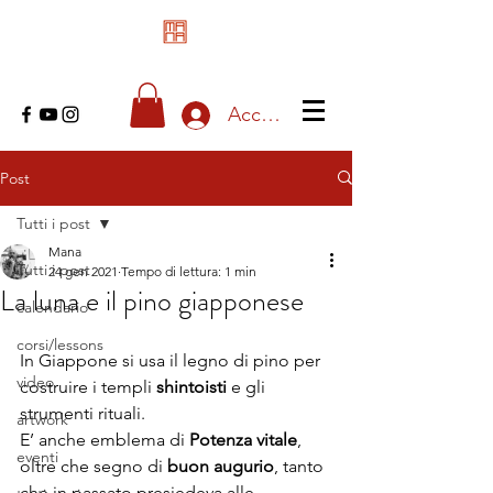
Accedi
Post
Tutti i post
Mana
Tutti i post
24 gen 2021
Tempo di lettura: 1 min
La luna e il pino giapponese
calendario
corsi/lessons
In Giappone si usa il legno di pino per 
video
costruire i templi 
shintoisti
 e gli 
strumenti rituali. 
artwork
E’ anche emblema di 
Potenza vitale
, 
eventi
oltre che segno di
 buon augurio
, tanto 
che in passato presiedeva alle 