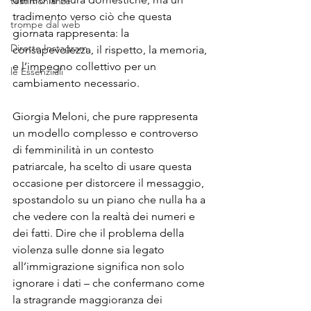
testimonianze
tradimento verso ciò che questa 
trompe dal web
giornata rappresenta: la 
Dirette Instagram
consapevolezza, il rispetto, la memoria, 
e l’impegno collettivo per un 
le Essenziiali
cambiamento necessario.
Giorgia Meloni, che pure rappresenta 
un modello complesso e controverso 
di femminilità in un contesto 
patriarcale, ha scelto di usare questa 
occasione per distorcere il messaggio, 
spostandolo su un piano che nulla ha a 
che vedere con la realtà dei numeri e 
dei fatti. Dire che il problema della 
violenza sulle donne sia legato 
all’immigrazione significa non solo 
ignorare i dati – che confermano come 
la stragrande maggioranza dei 