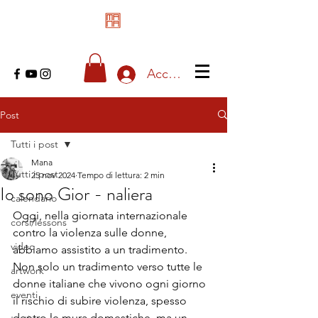
Accedi
Post
Tutti i post
Mana
Tutti i post
25 nov 2024
Tempo di lettura: 2 min
Io sono Gior - naliera
calendario
Oggi, nella giornata internazionale 
corsi/lessons
contro la violenza sulle donne, 
video
abbiamo assistito a un tradimento. 
Non solo un tradimento verso tutte le 
artwork
donne italiane che vivono ogni giorno 
eventi
il rischio di subire violenza, spesso 
dentro le mura domestiche, ma un 