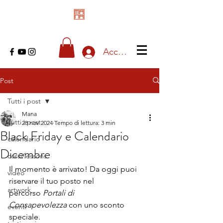
Accedi
Post
Tutti i post
Mana
Tutti i post
28 nov 2024
Tempo di lettura: 3 min
Black Friday e Calendario
calendario
Dicembre
corsi/lessons
Il momento è arrivato! Da oggi puoi 
video
riservare il tuo posto nel 
artwork
percorso 
Portali di 
Consapevolezza
 con uno sconto 
eventi
speciale.