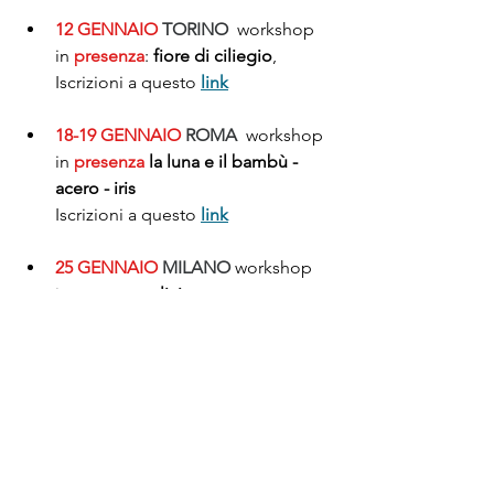
12 GENNAIO 
TORINO
  workshop 
in 
presenza
: 
fiore di ciliegio
, 
Iscrizioni a questo 
link
18-19 GENNAIO 
ROMA
  workshop 
in 
presenza
la luna e il bambù - 
acero - iris
Iscrizioni a questo 
link
25 GENNAIO 
MILANO
 workshop 
in 
presenza
glicine - gatto
Iscrizioni a questo 
link
PROMOZIONI
:
✨ con il codice
 BLACK 
ottieni uno 
sconto del 20% su qualsiasi 
prodotto del negozio a questo 