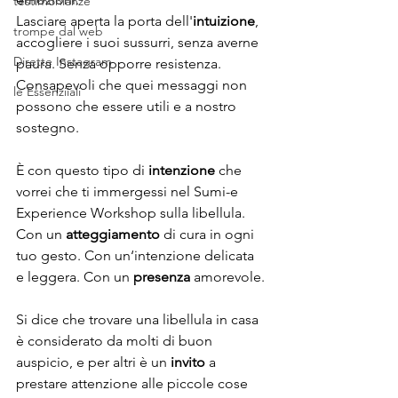
testimonianze
Lasciare aperta la porta dell'
intuizione
, 
trompe dal web
accogliere i suoi sussurri, senza averne 
Dirette Instagram
paura. Senza opporre resistenza. 
Consapevoli che quei messaggi non 
le Essenziiali
possono che essere utili e a nostro 
sostegno.
È con questo tipo di 
intenzione
 che 
vorrei che ti immergessi nel Sumi-e 
Experience Workshop sulla libellula. 
Con un 
atteggiamento
 di cura in ogni 
tuo gesto. Con un‘intenzione delicata 
e leggera. Con un 
presenza
 amorevole. 
Si dice che trovare una libellula in casa 
è considerato da molti di buon 
auspicio, e per altri è un 
invito
 a 
prestare attenzione alle piccole cose 