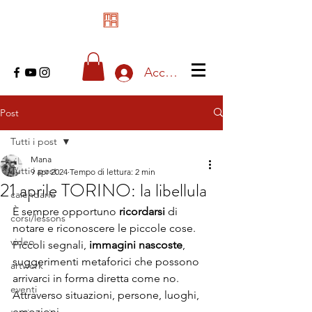
Accedi
Post
Tutti i post
Mana
Tutti i post
9 apr 2024
Tempo di lettura: 2 min
21 aprile TORINO: la libellula
calendario
È sempre opportuno 
ricordarsi
 di 
corsi/lessons
notare e riconoscere le piccole cose.
video
Piccoli segnali, 
immagini nascoste
, 
suggerimenti metaforici che possono 
artwork
arrivarci in forma diretta come no. 
eventi
Attraverso situazioni, persone, luoghi, 
emozioni.