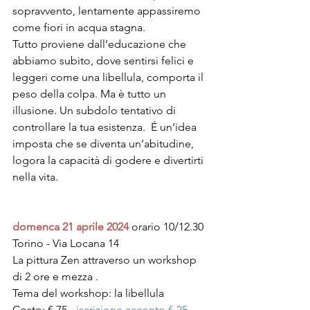
sopravvento, lentamente appassiremo 
come fiori in acqua stagna. 
Tutto proviene dall’educazione che 
abbiamo subito, dove sentirsi felici e 
leggeri come una libellula, comporta il 
peso della colpa. Ma è tutto un 
illusione. Un subdolo tentativo di 
controllare la tua esistenza.  É un‘idea 
imposta che se diventa un’abitudine, 
logora la capacità di godere e divertirti 
nella vita.
domenca 21 aprile 2024 
orario 10/12.30
Torino - Via Locana 14
La pittura Zen attraverso un workshop 
di 2 ore e mezza .
Tema del workshop: la libellula
Costo: € 75 - 
iscrizione acconto € 25
 - 