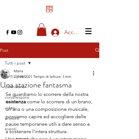
Accedi
Post
Tutti i post
Mana
Tutti i post
23 feb 2021
Tempo di lettura: 3 min
Una stazione fantasma
calendario
Se guardiamo lo scorrere della nostra 
corsi/lessons
esistenza
 come lo scorrere di un brano, 
video
un'aria o una composizione musicale, 
possiamo capire ed accogliere delle 
artwork
pause temporanee utili a dare senso e 
eventi
a sostenere l'intera struttura. 
Una
 pausa
 che non é un interruzione, 