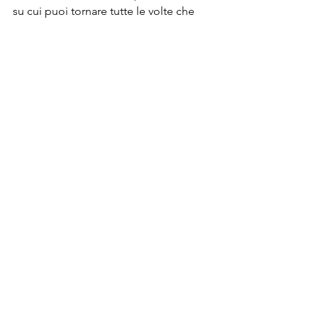
su cui puoi tornare tutte le volte che 
vuoi.
Mostra tutti
Post recenti