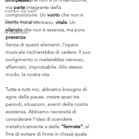
testimonianze
ma 
parte
 integrante della 
trompe dal web
composizione. Un 
vuoto
 che non é 
Dirette Instagram
sterile ma al contrario, 
vitale
. Un 
silenzio
 che non é assenza, ma pura 
le Essenziiali
presenza
.
Senza di questi elementi, l'opera 
musicale rischierebbe di cedere. Il suo 
svolgimento si rivelerebbe nervoso, 
affannato, improbabile. Allo stesso 
modo, la nostra vita.
Tutte e tutti noi, abbiamo bisogno di 
agire delle pause, creare spazi tra 
periodi, situazioni, eventi della nostra 
esistenza. Abbiamo necessità di 
considerare l’idea di scendere 
metaforicamente a delle 
"fermate"
, al 
fine di evitare di finire in chissà quale 