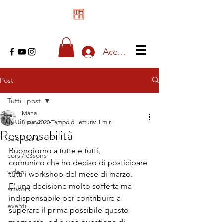
Accedi
Post
Tutti i post
Mana
Tutti i post
8 mar 2020
Tempo di lettura: 1 min
Responsabilità
calendario
Buongiorno a tutte e tutti,
corsi/lessons
comunico che ho deciso di posticipare 
video
tutti i workshop del mese di marzo.
E' una decisione molto sofferta ma 
artwork
indispensabile per contribuire a 
eventi
superare il prima possibile questo 
momento, ed è una questione di 