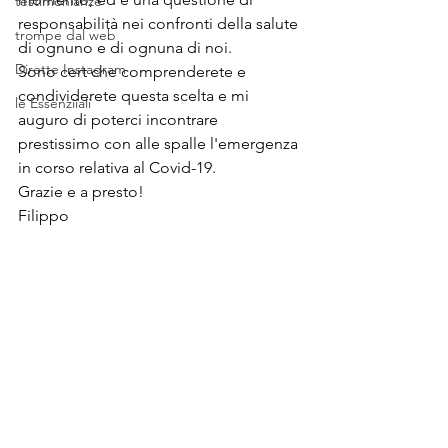
testimonianze
responsabilità nei confronti della salute 
trompe dal web
di ognuno e di ognuna di noi.
Dirette Instagram
Sono cert che comprenderete e 
condividerete questa scelta e mi 
le Essenziiali
auguro di poterci incontrare 
prestissimo con alle spalle l'emergenza 
in corso relativa al Covid-19.
Grazie e a presto!
Filippo