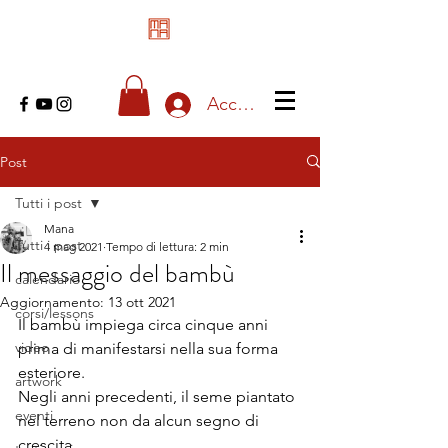
Accedi
Post
Tutti i post
Mana
Tutti i post
4 mag 2021
Tempo di lettura: 2 min
Il messaggio del bambù
calendario
Aggiornamento:
13 ott 2021
corsi/lessons
Il bambù impiega circa cinque anni 
video
prima di manifestarsi nella sua forma 
esteriore.
artwork
Negli anni precedenti, il seme piantato 
eventi
nel terreno non da alcun segno di 
crescita.