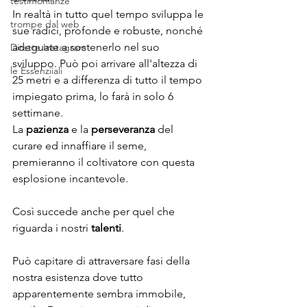
testimonianze
In realtà in tutto quel tempo sviluppa le 
trompe dal web
sue radici, profonde e robuste, nonché 
adeguate a sostenerlo nel suo 
Dirette Instagram
sviluppo. Può poi arrivare all'altezza di 
le Essenziiali
25 metri e a differenza di tutto il tempo 
impiegato prima, lo farà in solo 6 
settimane.
La 
pazienza 
e la 
perseveranza
 del 
curare ed innaffiare il seme, 
premieranno il coltivatore con questa 
esplosione incantevole.
Così succede anche per quel che 
riguarda i nostri
 talenti
.
Può capitare di attraversare fasi della 
nostra esistenza dove tutto 
apparentemente sembra immobile, 