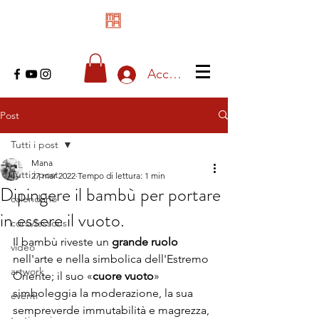
Accedi
Post
Tutti i post
Mana
Tutti i post
27 mar 2022
Tempo di lettura: 1 min
Dipingere il bambù per portare
calendario
in essere il vuoto.
corsi/lessons
Il bambù riveste un 
grande ruolo
video
nell'arte e nella simbolica dell'Estremo 
artwork
Oriente; il suo «
cuore vuoto
» 
simboleggia la moderazione, la sua 
eventi
sempreverde immutabilità e magrezza, 