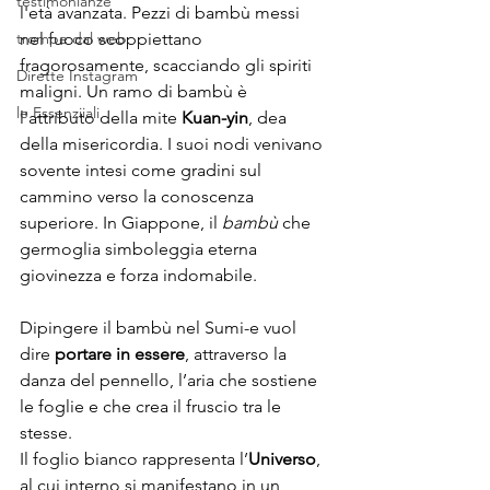
testimonianze
l'età avanzata. Pezzi di bambù messi 
trompe dal web
nel fuoco scoppiettano 
fragorosamente, scacciando gli spiriti 
Dirette Instagram
maligni. Un ramo di bambù è 
le Essenziiali
l'attributo della mite
 Kuan-yin
, dea 
della misericordia. I suoi nodi venivano 
sovente intesi come gradini sul 
cammino verso la conoscenza 
superiore. In Giappone, il 
bambù
 che 
germoglia simboleggia eterna 
giovinezza e forza indomabile.
Dipingere il bambù nel Sumi-e vuol 
dire 
portare in essere
, attraverso la 
danza del pennello, l’aria che sostiene 
le foglie e che crea il fruscio tra le 
stesse.
Il foglio bianco rappresenta l’
Universo
, 
al cui interno si manifestano in un 