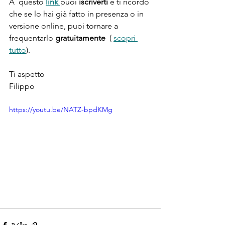
A  questo 
link 
puoi 
iscriverti
 e ti ricordo 
che se lo hai già fatto in presenza o in 
versione online, puoi tornare a 
frequentarlo 
gratuitamente
  ( 
scopri 
tutto
).
Ti aspetto 
Filippo
https://youtu.be/NATZ-bpdKMg